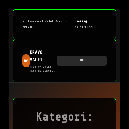
Professional Valet Parking
Booking:
Service
085317000209
DRAVO
VALET
DV
☰
PREMIUM VALET
PARKING SERVICE
Kategori: