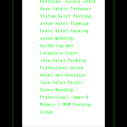
Restoran: Solusi untuk
Area Parkir Terbatas
Sistem Valet Parking
untuk Hotel Premium
Event Valet Parking
untuk Wedding,
Gathering dan
Corporate Event
Jasa Valet Parking
Profesional untuk
Hotel dan Restoran
Jasa Valet Parkir
Dravo Bandung –
Profesional, Aman &
Modern | MSM Parking
Group