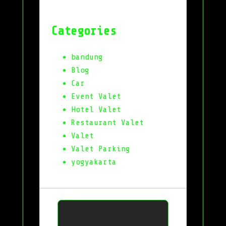
Categories
bandung
Blog
Car
Event Valet
Hotel Valet
Restaurant Valet
Valet
Valet Parking
yogyakarta