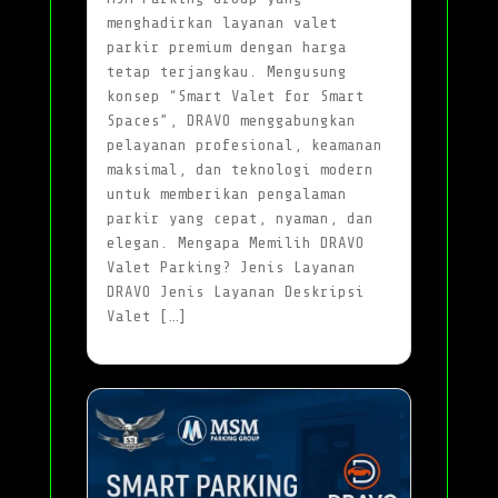
menghadirkan layanan valet
parkir premium dengan harga
tetap terjangkau. Mengusung
konsep “Smart Valet for Smart
Spaces”, DRAVO menggabungkan
pelayanan profesional, keamanan
maksimal, dan teknologi modern
untuk memberikan pengalaman
parkir yang cepat, nyaman, dan
elegan. Mengapa Memilih DRAVO
Valet Parking? Jenis Layanan
DRAVO Jenis Layanan Deskripsi
Valet […]